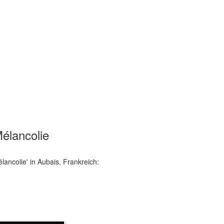
élancolie
ancolie' in Aubais, Frankreich: