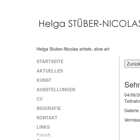
Direkt
zum
Inhalt
Helga Stuber-Nicolas artiste, slow art
STARTSEITE
Main
AKTUELLES
navigation
KUNST
Sehn
AUSSTELLUNGEN
04/06/2
CV
Teilnah
BIOGRAFIE
Galerie
KONTAKT
Verniss
LINKS
French