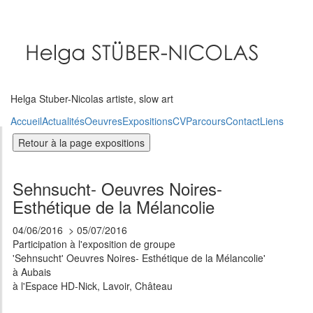
Aller
au
contenu
principal
Helga Stuber-Nicolas artiste, slow art
Accueil
Actualités
Oeuvres
Expositions
CV
Parcours
Contact
Liens
Sehnsucht- Oeuvres Noires-
Esthétique de la Mélancolie
04/06/2016
05/07/2016
Participation à l'exposition de groupe
'Sehnsucht' Oeuvres Noires- Esthétique de la Mélancolie'
à Aubais
à l'Espace HD-Nick, Lavoir, Château