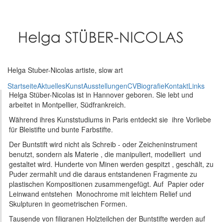
Direkt
zum
Inhalt
Helga Stuber-Nicolas artiste, slow art
Startseite
Aktuelles
Kunst
Ausstellungen
CV
Biografie
Kontakt
Links
Helga Stüber-Nicolas ist in Hannover geboren. Sie lebt und
arbeitet in Montpellier, Südfrankreich.
Während ihres Kunststudiums in Paris entdeckt sie ihre Vorliebe
für Bleistifte und bunte Farbstifte.
Der Buntstift wird nicht als Schreib - oder Zeicheninstrument
benutzt, sondern als Materie , die manipuliert, modelliert und
gestaltet wird. Hunderte von Minen werden gespitzt , geschält, zu
Puder zermahlt und die daraus entstandenen Fragmente zu
plastischen Kompositionen zusammengefügt. Auf Papier oder
Leinwand entstehen Monochrome mit leichtem Relief und
Skulpturen in geometrischen Formen.
Tausende von filigranen Holzteilchen der Buntstifte werden auf