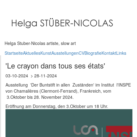
Direkt
zum
Inhalt
Helga Stuber-Nicolas artiste, slow art
Startseite
Aktuelles
Kunst
Ausstellungen
CV
Biografie
Kontakt
Links
'Le crayon dans tous ses états'
03-10-2024
28-11-2024
Ausstellung 'Der Buntstift in allen Zuständen' im Institut l'INSPE
von Chamalières (Clermont-Ferrand), Frankreich, vom
3.Oktober bis 28. November 2024.
Eröffnung am Donnerstag, den 3.Oktober um 18 Uhr.