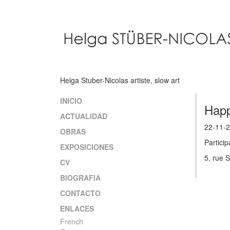
Pasar
al
contenido
principal
Helga Stuber-Nicolas artiste, slow art
INICIO
Main
Hap
ACTUALIDAD
navigation
22-11-
OBRAS
Particip
EXPOSICIONES
5, rue S
CV
BIOGRAFIA
CONTACTO
ENLACES
French