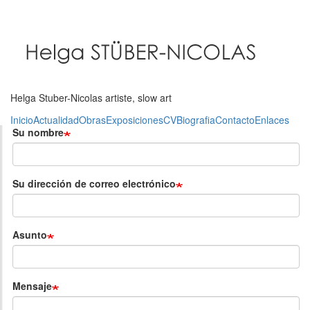
Pasar
al
contenido
principal
Helga Stuber-Nicolas artiste, slow art
Inicio
Actualidad
Obras
Exposiciones
CV
Biografia
Contacto
Enlaces
Su nombre
Su dirección de correo electrónico
Asunto
Mensaje