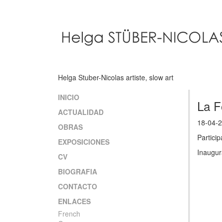
Pasar
al
contenido
principal
Helga Stuber-Nicolas artiste, slow art
INICIO
Main
La F
ACTUALIDAD
navigation
18-04-
OBRAS
Particip
EXPOSICIONES
Inaugur
CV
BIOGRAFIA
CONTACTO
ENLACES
French