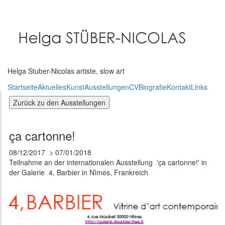
Direkt
zum
Inhalt
Helga Stuber-Nicolas artiste, slow art
Startseite
Aktuelles
Kunst
Ausstellungen
CV
Biografie
Kontakt
Links
ça cartonne!
08/12/2017
07/01/2018
Teilnahme an der internationalen Ausstellung 'ça cartonne!' in
der Galerie 4, Barbier in Nîmes, Frankreich